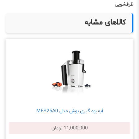
ظرفشویی
کالاهای مشابه
آبميوه گيری بوش مدل MES25A0
11,000,000 تومان