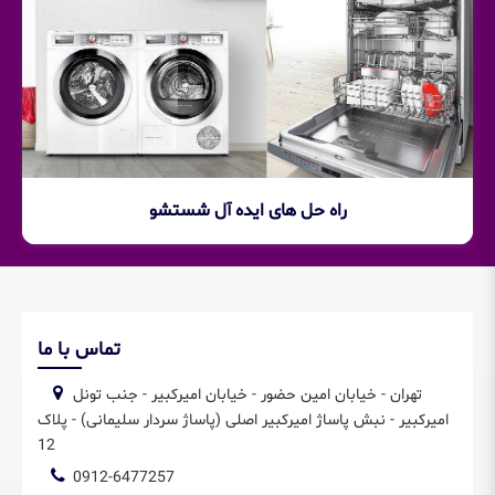
راه حل های ایده آل شستشو
تماس با ما
تهران - خیابان امین حضور - خیابان امیرکبیر - جنب تونل
امیرکبیر - نبش پاساژ امیرکبیر اصلی (پاساژ سردار سلیمانی) - پلاک
12
0912-6477257