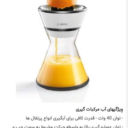
وِیژگیهای آب مرکبات گیری
- توان 40 وات - قدرت کافی برای آبگیری انواع پرتقال ها
- توان عصاره گیری بالا به واسطه حرکت مخروط به سمت چپ و