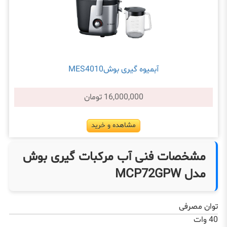
آبمیوه گیری بوشMES4010
16,000,000 تومان
مشاهده و خرید
مشخصات فنی آب مرکبات گیری بوش
مدل MCP72GPW
توان مصرفی
40 وات