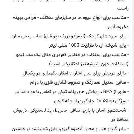
راست
- مناسب برای انواع ميوه ها در سايزهای مختلف - طراحی بهينه
مخروط آن را
- برای ميوه های کوچک (ليمو) و بزرگ (پرتقال) مناسب می سازد.
- پارچ شیشه ای با ظرفیت 1000 میلی ليتر
- مناسب برای استفاده در مقادیر کم برای مثال يک عدد لیمو
(استفاده بدون شیشه نیز امکانپذير است)
- دارای درپوش برای سرو آسان و امکان نگهداری در يخچال
- صافی استيل ضد زنگ و مخروط فشاری فلزی با دوام
- عاری از BPA در بخش های پلاستيکی در تماس با مواد غذايی
- ویژگی DripStop جلوگيری از چکه کردن
- شستشوی آسان با پارچ، صافی، مخروط، پد لاستیکی، درپوش
محافظ در
- برابر گرد و غبار و مخزن آبمیوه گیری، قابل شستشو در ماشین