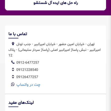
راه حل های ایده آل شستشو
تماس با ما
تهران - خیابان امین حضور - خیابان امیرکبیر - جنب تونل
امیرکبیر - نبش پاساژ امیرکبیر اصلی (پاساژ سردار سلیمانی) - پلاک
12
0912-6477257
09121228540
09126477257
چت در واتساپ
لینک‌های مفید