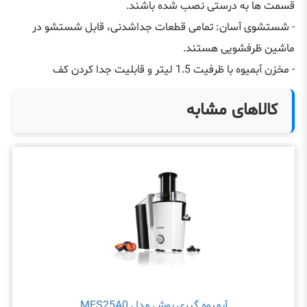
قسمت ها به درستی نصب شده باشند.
- شستشوی آسان: تمامی قطعات جداشدنی، قابل شستشو در
ماشین ظرفشویی هستند.
- مخزن آبمیوه با ظرفيت 1.5 لیتر و قابلیت جدا کردن کف
کالاهای مشابه
آبميوه گيری بوش مدل MES25A0