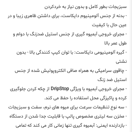
سبزيجات بطور کامل و بدون نیاز به خردکردن
- بدنه از جنس آلومینیوم دايکاست، برای داشتن ظاهری زيبا و در
عين حال با کيفيت
- مجرای خروجی آبمیوه گیری از جنس استيل ضدزنگ با دوام و
طول عمر بالا
- گیره آلومینیومی دايکاست: با توان کيپ کنندگی بالا - بدون
نشتی
- چاقوی سرامیکی به همراه صافی الکتروپوليش شده از جنس
استیل ضد زنگ
- مجرای خروجی آبمیوه با ويژگی
DripStop
از چکه کردن جلوگیری
کرده و پاکیزگی محل استفاده را حفظ می کند.
- سه نوع تنظیمات سرعت برای میوه های نرم، سفت و سبزيجات
- مخزن سه لیتری مخصوص پالپ با قابليت جدا شدن از دستگاه
- بازدارنده ایمنی: آبمیوه گیری تنها زمانی کار می کند که تمامی