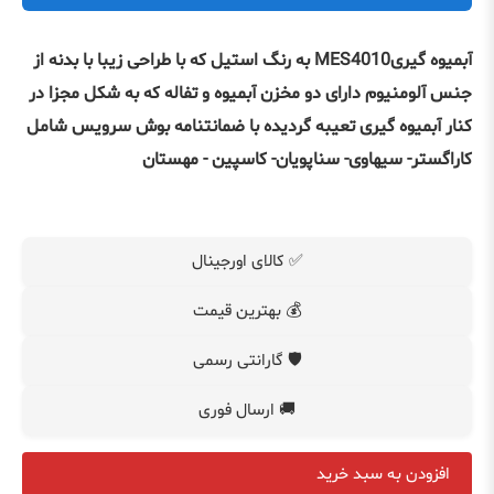
آبمیوه گیریMES4010 به رنگ استیل که با طراحی زیبا با بدنه از
جنس آلومنیوم دارای دو مخزن آبمیوه و تفاله که به شکل مجزا در
کنار آبمیوه گیری تعیبه گردیده با ضمانتنامه بوش سرویس شامل
کاراگستر- سیهاوی- سناپویان- کاسپین - مهستان
✅ کالای اورجینال
💰 بهترین قیمت
🛡️ گارانتی رسمی
🚚 ارسال فوری
افزودن به سبد خرید