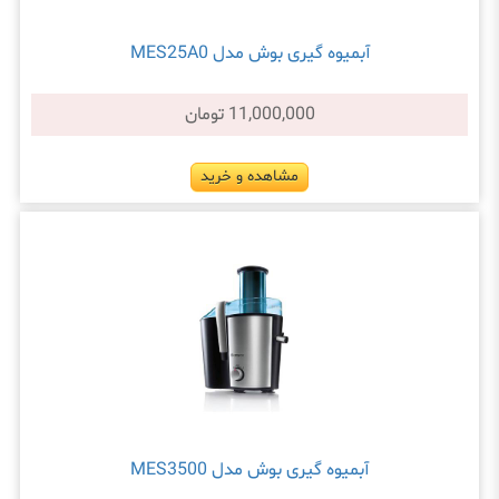
آبميوه گيری بوش مدل MES25A0
11,000,000 تومان
مشاهده و خرید
آبمیوه گیری بوش مدل MES3500