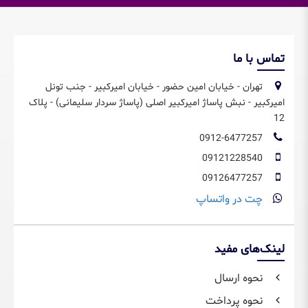
تماس با ما
تهران - خیابان امین حضور - خیابان امیرکبیر - جنب تونل
امیرکبیر - نبش پاساژ امیرکبیر اصلی (پاساژ سردار سلیمانی) - پلاک
12
0912-6477257
09121228540
09126477257
چت در واتساپ
لینک‌های مفید
نحوه ارسال
نحوه پرداخت