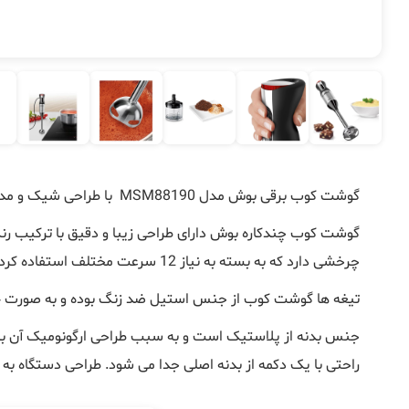
گوشت کوب برقی بوش مدل
MSM88190
با طراحی شیک و مدرن و موتوری با توان 1000 وات ی
گوشت کوب چندکاره بوش دارای طراحی زیبا و دقیق با ترکیب رنگ 
چرخشی دارد که به بسته به نیاز 12 سرعت مختلف استفاده کرد. از دکمه های دستگاه عملکرد روشن و خاموش کردن آن و حالت توربو ان می باشد.عملکرد توربو برای مواد غذایی سفت کاربرد دارد.
تیغه ها گوشت کوب از جنس استیل ضد زنگ بوده و به صورت 4 لبه طراحی شده است. این تیغه ها از تکنولوژی
جنس بدنه از پلاستیک است و به سبب طراحی ارگونومیک آن ب
راحتی با یک دکمه از بدنه اصلی جدا می شود. طراحی دستگاه به