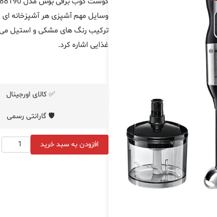
گوشت کوب برقی بوش مدل
88190
وسایل مهم آشپزی هر آشپزخانه ای م
ترکیب رنگ های مشکی و استیل می باش
غذایی اشاره کرد.
✅ کالای اورجینال
🛡️ گارانتی رسمی
افزودن به سبد خرید