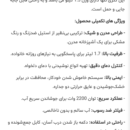
این کتری تنها دارای وزن 1.5 کیلو می باشد و به راحتی قابل جابه
جایی و حمل است.
ویژگی های تکمیلی محصول:
- طراحی مدرن و شیک
:
ترکیبی بی‌نظیر از استیل ضدزنگ و رنگ
مشکی برای یک آشپزخانه مدرن
.
- ظرفیت بالا
:
1.7
لیتر برای پاسخگویی به نیازهای روزانه خانواده
.
-
کنترل دمای دقیق
:
تهیه انواع نوشیدنی با دمای دلخواه
.
-
ایمنی بالا
:
سیستم خاموش شدن خودکار، محافظت در برابر
خشک‌جوشیدن و عایق حرارتی دو جداره
.
-
عملکرد سریع
:
توان 2200 وات برای جوشاندن سریع آب
.
-
فیلتر ضد رسوب
:
آب سالم و بدون ناخالصی
.
- راحتی در استفاده
:
دکمه باز شدن درب آسان، کابل جمع‌شونده و