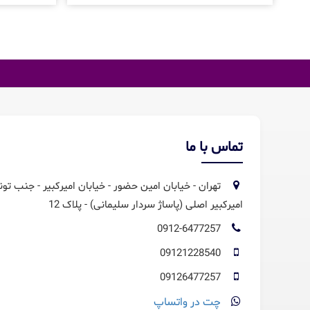
تماس با ما
تهران - خیابان امین حضور - خیابان امیرکبیر - جنب تون
امیرکبیر اصلی (پاساژ سردار سلیمانی) - پلاک 12
0912-6477257
09121228540
09126477257
چت در واتساپ