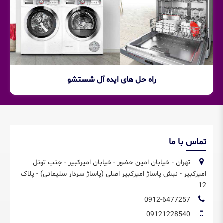
راه حل های ایده آل شستشو
تماس با ما
تهران - خیابان امین حضور - خیابان امیرکبیر - جنب تونل
امیرکبیر - نبش پاساژ امیرکبیر اصلی (پاساژ سردار سلیمانی) - پلاک
12
0912-6477257
09121228540