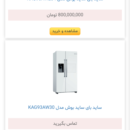
800,000,000 تومان
مشاهده و خرید
ساید بای ساید بوش مدل KAG93AW30
تماس بگیرید