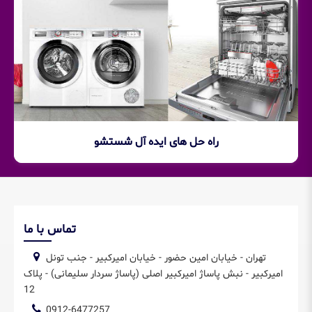
راه حل های ایده آل شستشو
تماس با ما
تهران - خیابان امین حضور - خیابان امیرکبیر - جنب تونل
امیرکبیر - نبش پاساژ امیرکبیر اصلی (پاساژ سردار سلیمانی) - پلاک
12
0912-6477257