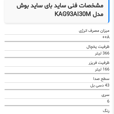
مشخصات فنی ساید بای ساید بوش
مدل KAG93AI30M
میزان مصرف انرژی
A++
ظرفیت یخچال
366 لیتر
ظرفیت فریزر
166 لیتر
سطح صدا
43 دسی بل
سری
6
رنگ