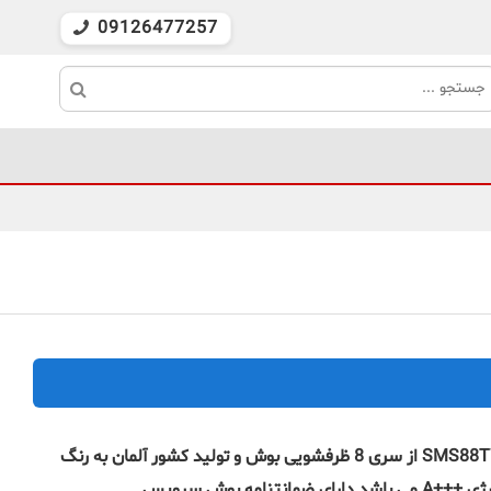
09126477257
ماشین ظرفشویی بوش مدل SMS88TW02M از سری 8 ظرفشویی بوش و تولید کشور آلمان به رنگ
سفید با ظرفیت 14 نفره و مصرف انرژی +++A می باشد.دارای ضمانتنامه بوش سرویس