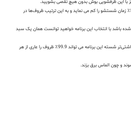
 نیز با این ظرفشویی بوش بدون هیچ نقصی بشویید.
گزینه‌ای است که با آن 50٪ زمان شستشو را کم می نماید و به این ترتیب ظروف‌ها در
 شده باشد با انتخاب این برنامه خواهید توانست همان یک سبد
به برنامه شستشوی اصلی ظروف این افراد را بهداشتی‌تر شسته این برنامه می تواند 99.9٪ ظروف را عاری از هر
وند و چون الماس برق بزند.