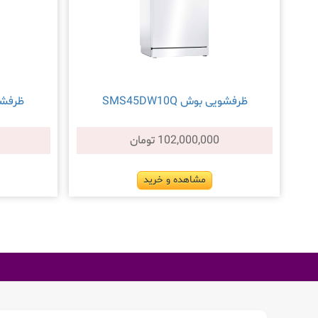
ظرفشویی بوش SMS45DW10Q
ظرفشویی 
102,000,000 تومان
مشاهده و خرید