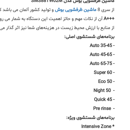
ماشین ظرفشویی بوش مدل SMS88TW02M
از سری 8
ماشین ظرفشویی بوش
و تولید کشور آلمان می باشد که این دستگاه با ظرفیت 14 نفره خود قادر می باشد در شست
+++A
آن از نکات مهم و حائز اهمیت این دستگاه به شمار می رو
از منابع با ارزش محیط زیست در هزینه‌های شما نیز اثر گذار می
برنامه‌های شستشوی اصلی:
- Auto 35-45
- Auto 45-65
- Auto 65-75
- Super 60
- Eco 50
- Night 50
- Quick 45
- Pre rinse
برنامه‌های شستشوی ویژه:
* Intensive Zone