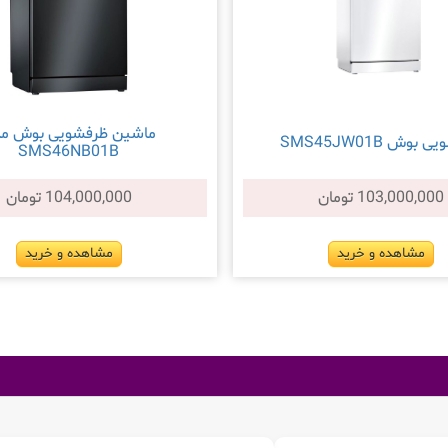
ماشین ظرفشویی بوش م
بوش SMS45JW01B
SMS46NB01B
103,000,000 تومان
104,000,000 تومان
مشاهده و خرید
مشاهده و خرید