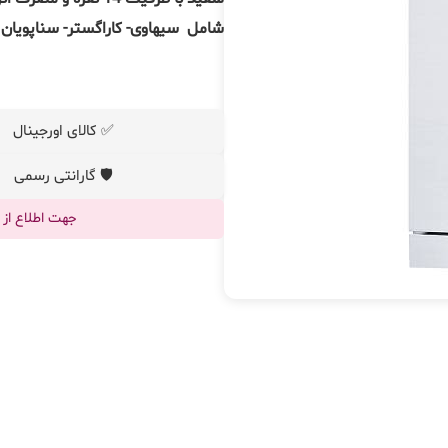
شامل سیهاوی- کاراگستر- سناپویان 
✅ کالای اورجینال
🛡️ گارانتی رسمی
جهت اطلاع از قیم