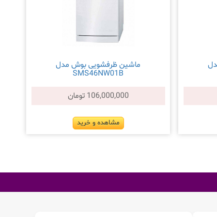
دل
ماشین ظرفشویی بوش مدل
SMS46NW01B
106,000,000 تومان
مشاهده و خرید