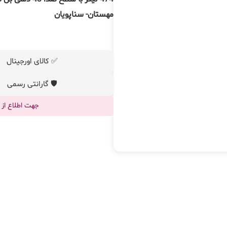
مهستان- سناپویان
✅ کالای اورجینال
🛡️ گارانتی رسمی
جهت اطلاع از قیم