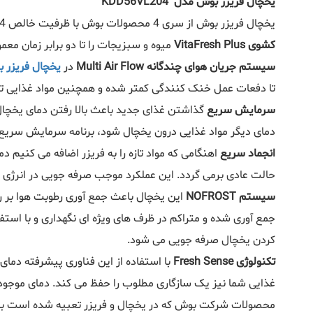
یخچال فریزر بوش مدل KDD56VL204
یخچال فریزر بوش از سری 4 محصولات بوش با ظرفیت خالص 474 لیتر با سطح صدا 43 دسیبل با درب های استیل با سیستم های خنک کننده VitaFresh Plus، MultiAirflow مصرف انرژی +A
کشوی VitaFresh Plus
میوه و سبزیجات را تا دو برابر زمان مع
سیستم جریان هوای چندگانه Multi Air Flow
در
یخچال فریزر 
تا دفعات عمل خنک کنندگی کمتر شده و همچنین مواد غذایی تاز
سرمایش سریع
گذاشتن غذای جدید باعث بالا رفتن دمای یخچال 
دمای دیگر مواد غذایی درون یخچال شود، برنامه سرمایش سریع
انجماد سریع
اهنگامی که مواد تازه را به فریزر اضافه می کنیم د
حالت عادی برمی گردد. این عملکرد موجب صرفه جویی در انرژی 
سیستم NOFROST
این یخچال باعث جمع آوری رطوبت هوا بر ر
جمع آوری شده و متراکم در ظرف های ویژه ای نگهداری و با است
کردن یخچال صرفه جویی می شود.
تکنولوژی Fresh Sense
با استفاده از این فناوری پیشرفته دما
غذایی شما نیز یک سازگاری مطلوب را حفظ می کند. دمای موجود
محصولات شرکت بوش که در یخچال و فریزر تعبیه شده است به ط