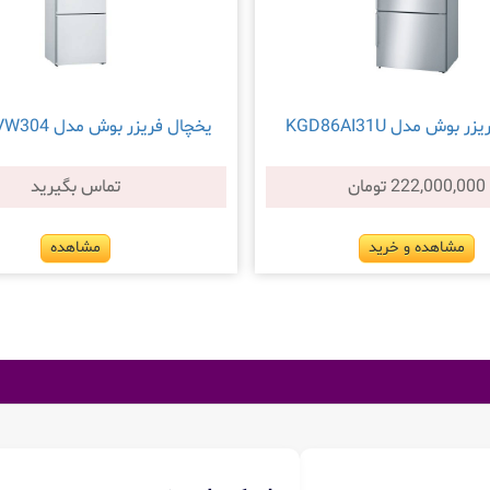
 بوش مدل KGD86AI31U
یخچال فریزر بوش مدل KGD56VW304
222,000,000 تومان
تماس بگیرید
مشاهده و خرید
مشاهده