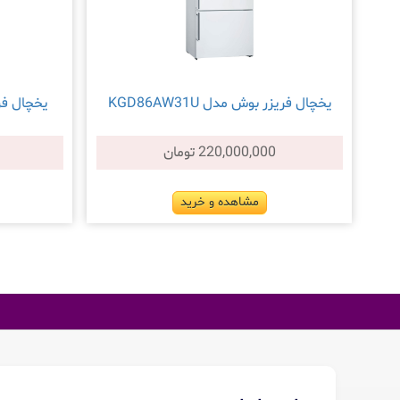
یخچال فریزر بوش مدل KGD86AW31U
یخچال فریزر
220,000,000 تومان
مشاهده و خرید