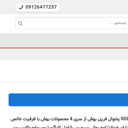
09126477257
یخچال فریزر بوش مدل KDD56VL204 یخچال فریزر بوش از سری 4 محصولات بوش با ظرفیت خالص
سطح صدا 43 دسی بل دارای ضمانتنامه بوش سرویس شامل کاراگستر-سیهاوی-کاسپین-