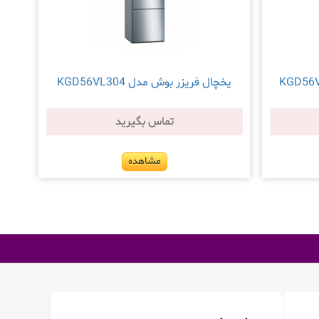
یخچال فریزر بوش مدل KGD56VL304
تماس بگیرید
مشاهده