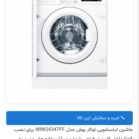
📞 خرید و سفارش این کالا
ماشین لباسشویی توکار بوش مدل WIW24347FF برای نصب