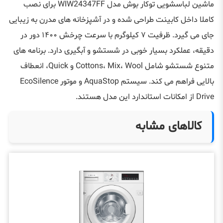
ماشین لباسشویی توکار بوش مدل WIW24347FF برای نصب
کاملا داخل کابینت طراحی شده و در آشپزخانه های مدرن به زیبایی
جای می گیرد. ظرفیت ۷ کیلوگرم با سرعت چرخش ۱۴۰۰ دور در
دقیقه، عملکرد بسیار خوبی در شستشو و آبگیری دارد. برنامه های
متنوع شستشو شامل Cottons، Mix، Wool و Quick، انعطاف
بالایی فراهم می کند. سیستم AquaStop و موتور EcoSilence
Drive از امکانات استاندارد این مدل هستند.
کالاهای مشابه