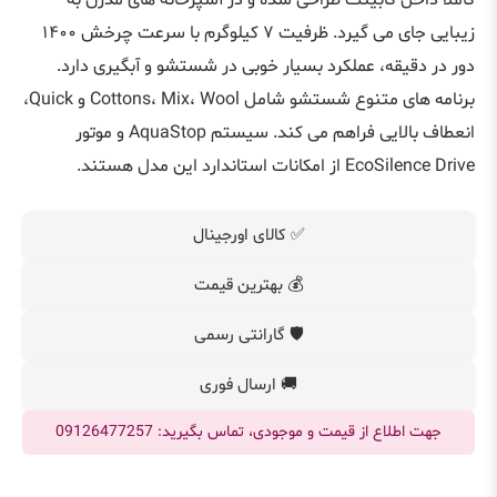
کاملا داخل کابینت طراحی شده و در آشپزخانه های مدرن به
زیبایی جای می گیرد. ظرفیت ۷ کیلوگرم با سرعت چرخش ۱۴۰۰
دور در دقیقه، عملکرد بسیار خوبی در شستشو و آبگیری دارد.
برنامه های متنوع شستشو شامل Cottons، Mix، Wool و Quick،
انعطاف بالایی فراهم می کند. سیستم AquaStop و موتور
EcoSilence Drive از امکانات استاندارد این مدل هستند.
✅ کالای اورجینال
💰 بهترین قیمت
🛡️ گارانتی رسمی
🚚 ارسال فوری
جهت اطلاع از قیمت و موجودی، تماس بگیرید: 09126477257