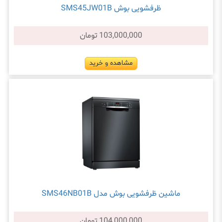
ظرفشویی بوش SMS45JW01B
103,000,000 تومان
مشاهده و خرید
ماشین ظرفشویی بوش مدل SMS46NB01B
104,000,000 تومان