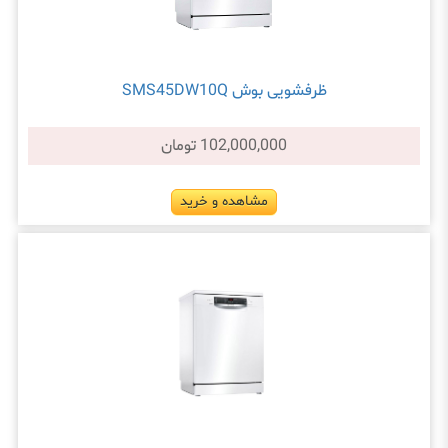
ظرفشویی بوش SMS45DW10Q
102,000,000 تومان
مشاهده و خرید