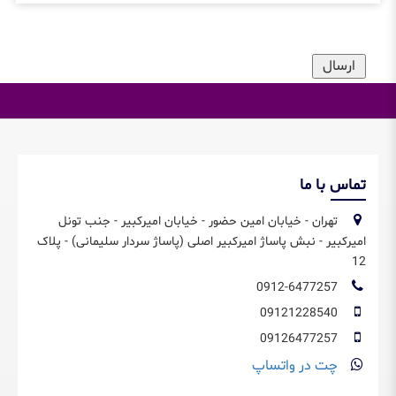
تماس با ما
تهران - خیابان امین حضور - خیابان امیرکبیر - جنب تونل
امیرکبیر - نبش پاساژ امیرکبیر اصلی (پاساژ سردار سلیمانی) - پلاک
12
0912-6477257
09121228540
09126477257
چت در واتساپ