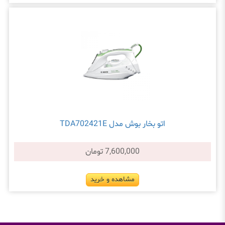
اتو بخار بوش مدل TDA702421E
7,600,000 تومان
مشاهده و خرید