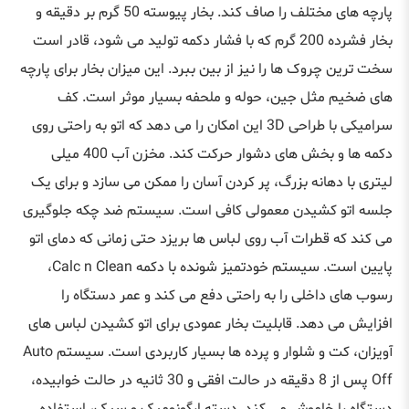
پارچه های مختلف را صاف کند. بخار پیوسته 50 گرم بر دقیقه و
بخار فشرده 200 گرم که با فشار دکمه تولید می شود، قادر است
سخت ترین چروک ها را نیز از بین ببرد. این میزان بخار برای پارچه
های ضخیم مثل جین، حوله و ملحفه بسیار موثر است. کف
سرامیکی با طراحی 3D این امکان را می دهد که اتو به راحتی روی
دکمه ها و بخش های دشوار حرکت کند. مخزن آب 400 میلی
لیتری با دهانه بزرگ، پر کردن آسان را ممکن می سازد و برای یک
جلسه اتو کشیدن معمولی کافی است. سیستم ضد چکه جلوگیری
می کند که قطرات آب روی لباس ها بریزد حتی زمانی که دمای اتو
پایین است. سیستم خودتمیز شونده با دکمه Calc n Clean،
رسوب های داخلی را به راحتی دفع می کند و عمر دستگاه را
افزایش می دهد. قابلیت بخار عمودی برای اتو کشیدن لباس های
آویزان، کت و شلوار و پرده ها بسیار کاربردی است. سیستم Auto
Off پس از 8 دقیقه در حالت افقی و 30 ثانیه در حالت خوابیده،