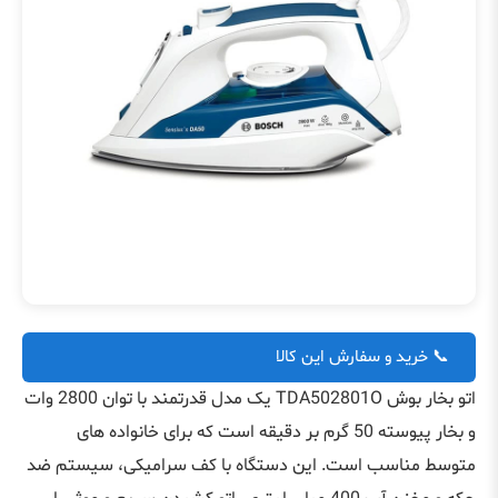
📞 خرید و سفارش این کالا
اتو بخار بوش TDA502801O یک مدل قدرتمند با توان 2800 وات
و بخار پیوسته 50 گرم بر دقیقه است که برای خانواده های
متوسط مناسب است. این دستگاه با کف سرامیکی، سیستم ضد