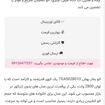
چکه و مخزن آب 400 میلی لیتری، اتو کشیدن سریع و موثر را
تضمین می کند.
✅ کالای اورجینال
💰 بهترین قیمت
🛡️ گارانتی رسمی
🚚 ارسال فوری
جهت اطلاع از قیمت و موجودی، تماس بگیرید: 09126477257
اتو بخار بوش TDA502801O یک اتوی قدرتمند و کارآمد است که با
توان 2800 وات، یکی از پرقدرت ترین مدل های بدون ژنراتور در
بازار محسوب می شود. این مدل برای خانواده های متوسط که حجم
اتو کشیدن زیادی دارند، بسیار مناسب است و می تواند به سرعت