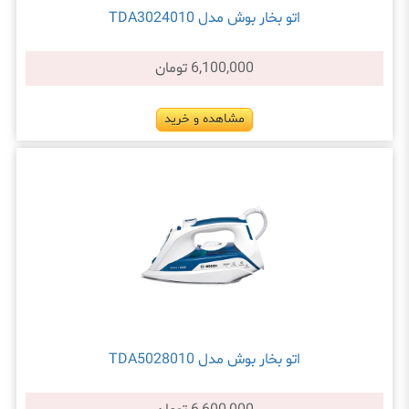
اتو بخار بوش مدل TDA3024010
6,100,000 تومان
مشاهده و خرید
اتو بخار بوش مدل TDA5028010