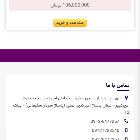
106,000,000 تومان
مشاهده و خرید
تماس با ما
تهران - خیابان امین حضور - خیابان امیرکبیر - جنب تونل
امیرکبیر - نبش پاساژ امیرکبیر اصلی (پاساژ سردار سلیمانی) - پلاک
12
0912-6477257
09121228540
09126477257