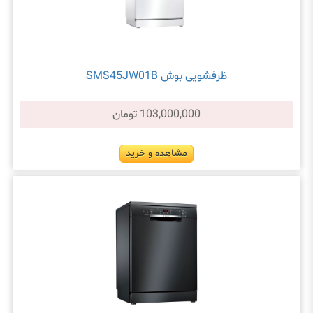
ظرفشویی بوش SMS45JW01B
103,000,000 تومان
مشاهده و خرید