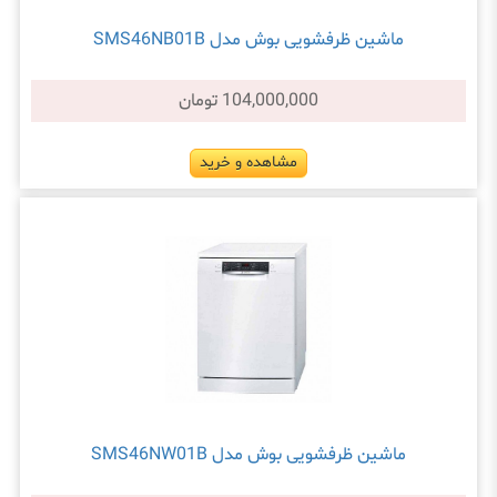
ماشین ظرفشویی بوش مدل SMS46NB01B
104,000,000 تومان
مشاهده و خرید
ماشین ظرفشویی بوش مدل SMS46NW01B