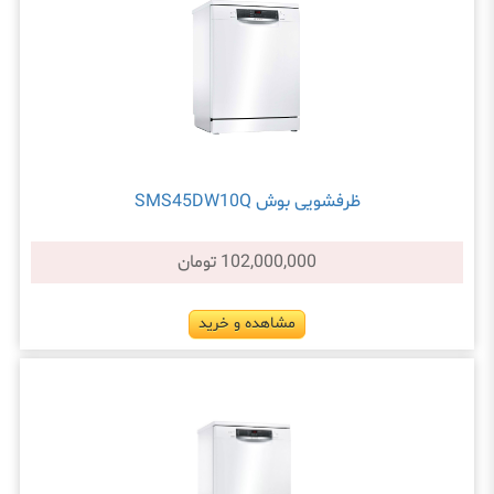
ظرفشویی بوش SMS45DW10Q
102,000,000 تومان
مشاهده و خرید