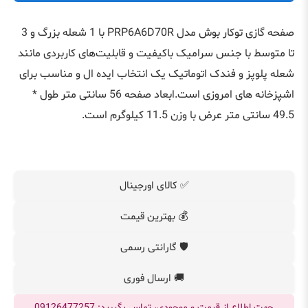
صفحه گازی توکار بوش مدل PRP6A6D70R با 1 شعله بزرگ و 3
تا متوسط با جنس سرامیک باکیفیت و قابلیت‌های کاربردی مانند
شعله پلوپز و فندک اتوماتیک یک انتخاب ایده ال و مناسب برای
اشپزخانه های امروزی است.ابعاد صفحه 56 سانتی متر طول *
49.5 سانتی متر عرض با وزن 11.5 کیلوگرم است.
✅ کالای اورجینال
💰 بهترین قیمت
🛡️ گارانتی رسمی
🚚 ارسال فوری
جهت اطلاع از قیمت و موجودی، تماس بگیرید: 09126477257