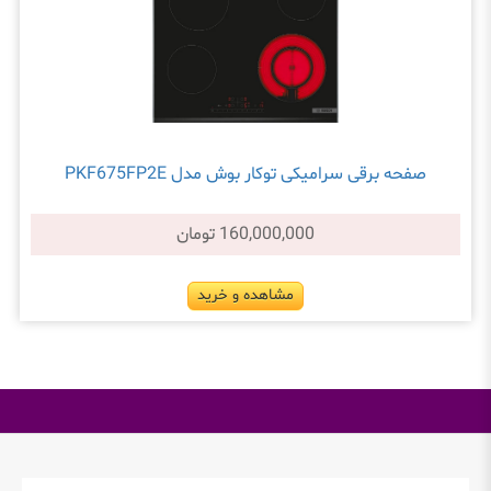
صفحه برقی سرامیکی توکار بوش مدل PKF675FP2E
160,000,000 تومان
مشاهده و خرید