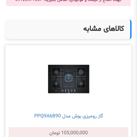
کالاهای مشابه
گاز رومیزی بوش مدل PPQ9A6B90
105,000,000 تومان