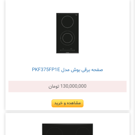
صفحه برقی بوش مدل PKF375FP1E
130,000,000 تومان
مشاهده و خرید