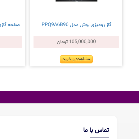
گاز رومیزی بوش مدل PPQ9A6B90
صفحه گازی توک
105,000,000 تومان
مشاهده و خرید
تماس با ما