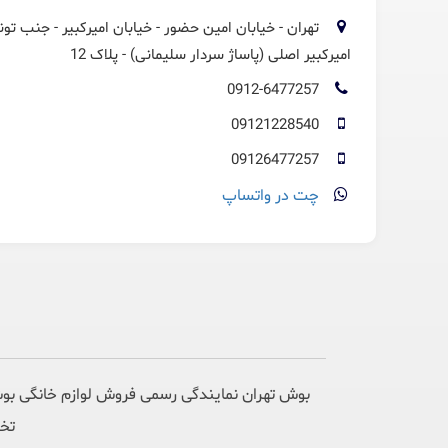
تهران - خیابان امین حضور - خیابان امیرکبیر - جنب تون
امیرکبیر اصلی (پاساژ سردار سلیمانی) - پلاک 12
0912-6477257
09121228540
09126477257
چت در واتساپ
بوش تهران نمایندگی رسمی فروش لوازم خانگی بوش
تخص