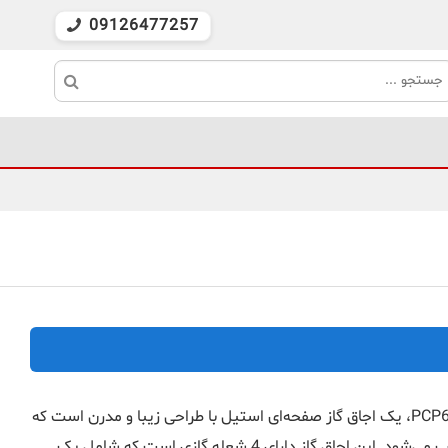
09126477257
صفحه گازی توکار بوش مدل PCP6A5B90، یک اجاق گاز صفحه‌ای استیل با طراحی زیبا و مدرن است که
به صورت توکار در آشپزخانه شما نصب می‌شود. این اجاق گاز دارای 4 شعله گازی است که شامل یک