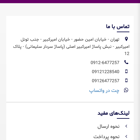
تماس با ما
تهران - خیابان امین حضور - خیابان امیرکبیر - جنب تونل
امیرکبیر - نبش پاساژ امیرکبیر اصلی (پاساژ سردار سلیمانی) - پلاک
12
0912-6477257
09121228540
09126477257
چت در واتساپ
لینک‌های مفید
نحوه ارسال
نحوه پرداخت