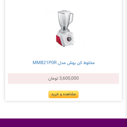
مخلوط کن بوش مدل MMB21P0R
3,600,000 تومان
مشاهده و خرید