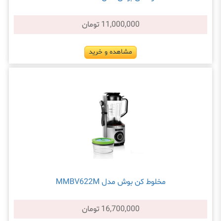
11,000,000 تومان
مشاهده و خرید
مخلوط کن بوش مدل MMBV622M
16,700,000 تومان