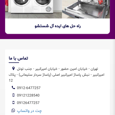
راه حل های ایده آل شستشو
تماس با ما
تهران - خیابان امین حضور - خیابان امیرکبیر - جنب تونل
امیرکبیر - نبش پاساژ امیرکبیر اصلی (پاساژ سردار سلیمانی) - پلاک
12
0912-6477257
09121228540
09126477257
چت در واتساپ