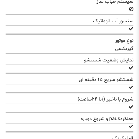
سیستم حباب ساز
سنسور آب اتوماتیک
نوع موتور
گیربکسی
نمایش وضعیت شستشو
شستشو سریع ۱۵ دقیقه ای
شروع با تاخیر (۱تا ۲۴ساعت)
عملکردpaus و شروع دوباره
قفل کودک