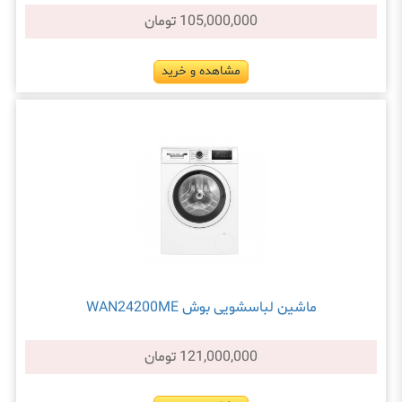
105,000,000 تومان
مشاهده و خرید
ماشین لباسشویی بوش WAN24200ME
121,000,000 تومان