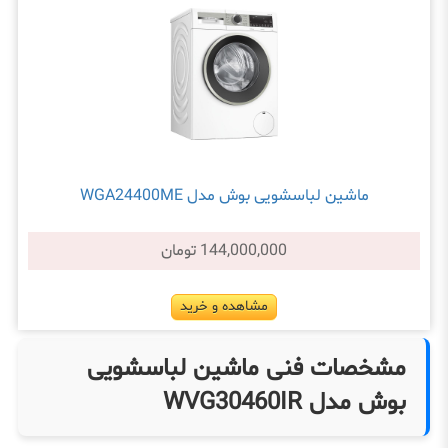
ماشین لباسشویی بوش مدل WGA24400ME
144,000,000 تومان
مشاهده و خرید
مشخصات فنی ماشین لباسشویی
بوش مدل WVG30460IR