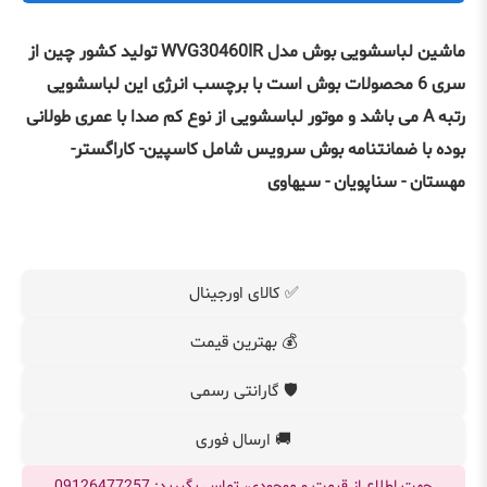
ماشین لباسشویی بوش مدل WVG30460IR تولید کشور چین از
سری 6 محصولات بوش است با برچسب انرژی این لباسشویی
رتبه A می باشد و موتور لباسشویی از نوع کم صدا با عمری طولانی
بوده با ضمانتنامه بوش سرویس شامل کاسپین- کاراگستر-
مهستان - سناپویان - سیهاوی
✅ کالای اورجینال
💰 بهترین قیمت
🛡️ گارانتی رسمی
🚚 ارسال فوری
جهت اطلاع از قیمت و موجودی، تماس بگیرید: 09126477257