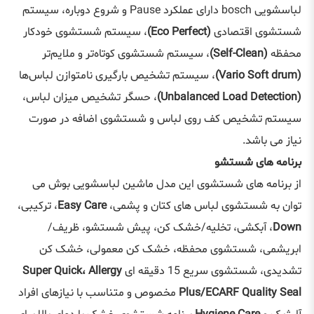
لباسشویی bosch دارای عملکرد Pause و شروع دوباره، سیستم
شستشوی اقتصادی
(Eco Perfect)
، سیستم شستشوی خودکار
محفظه
(Self-Clean)
، سیستم شستشوی کوتاه‌تر و ملایم‌تر
(Vario Soft drum)
، سیستم تشخیص بارگیری نامتوازن لباس‌ها
(Unbalanced Load Detection)
، حسگر تشخیص میزان لباس،
سیستم تشخیص کف روی لباس و شستشوی اضافه در صورت
نیاز می باشد.
برنامه های شستشو
از برنامه های شستشوی این مدل ماشین لباسشویی بوش می
توان به شستشوی لباس های کتان و پشمی،
Easy Care
، ترکیبی،
Down
، آبکشی، تخلیه/خشک کن، پیش شستشو، ظریف/
ابریشمی، شستشوی محفظه، خشک کن معمولی، خشک کن
تشدیدی، شستشوی سریع 15 دقیقه ای
Super Quick، Allergy
Plus/ECARF Quality Seal
مخصوص و متناسب با نیازهای افراد