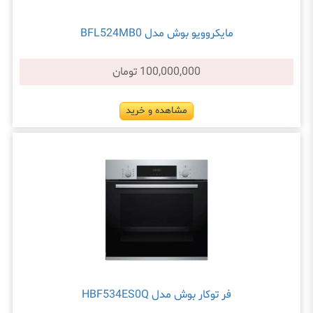
مایکروویو بوش مدل BFL524MB0
100,000,000 تومان
مشاهده و خرید
فر توکار بوش مدل HBF534ES0Q