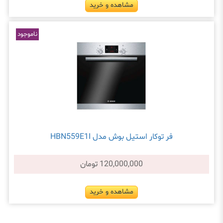
مشاهده و خرید
ناموجود
فر توکار استیل بوش مدل HBN559E1I
120,000,000 تومان
مشاهده و خرید