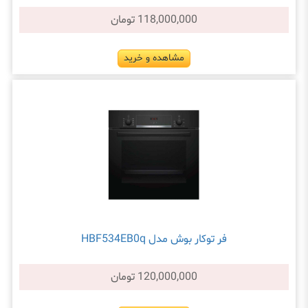
118,000,000 تومان
مشاهده و خرید
فر توکار بوش مدل HBF534EB0q
120,000,000 تومان