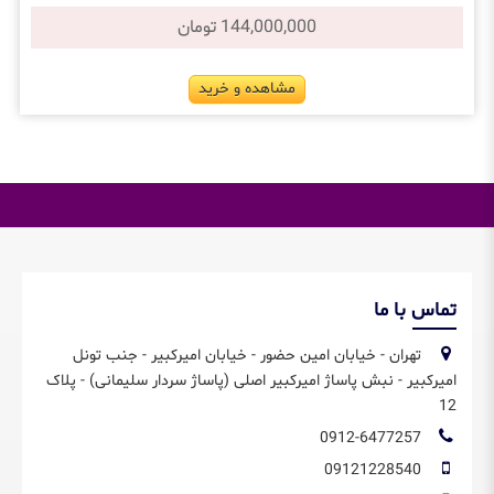
144,000,000 تومان
مشاهده و خرید
تماس با ما
تهران - خیابان امین حضور - خیابان امیرکبیر - جنب تونل
امیرکبیر - نبش پاساژ امیرکبیر اصلی (پاساژ سردار سلیمانی) - پلاک
12
0912-6477257
09121228540