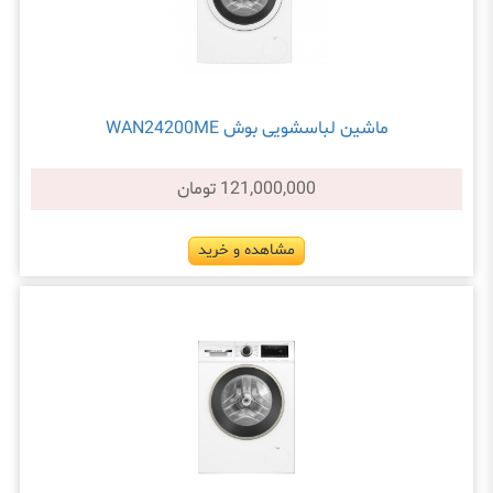
ماشین لباسشویی بوش WAN24200ME
121,000,000 تومان
مشاهده و خرید