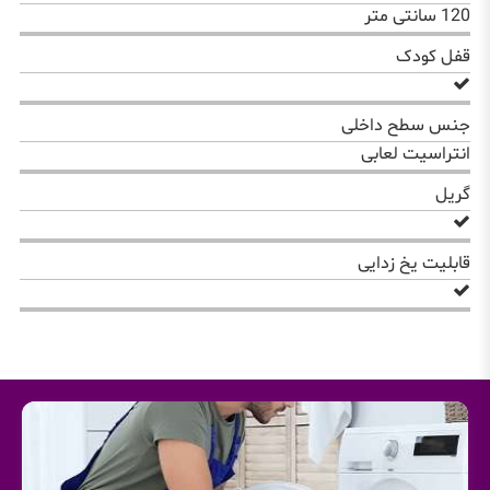
120 سانتی متر
قفل کودک
جنس سطح داخلی
انتراسیت لعابی
گریل
قابلیت یخ زدایی