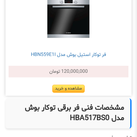
فر توکار استیل بوش مدل HBN559E1I
120,000,000 تومان
مشاهده و خرید
مشخصات فنی فر برقی توکار بوش
مدل HBA517BS0