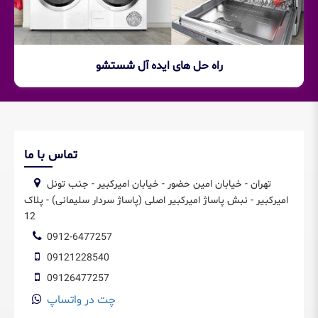
راه حل های ایده آل شستشو
تماس با ما
تهران - خیابان امین حضور - خیابان امیرکبیر - جنب تونل
امیرکبیر - نبش پاساژ امیرکبیر اصلی (پاساژ سردار سلیمانی) - پلاک
12
0912-6477257
09121228540
09126477257
چت در واتساپ