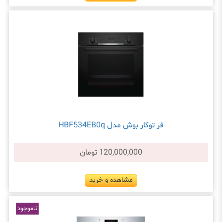
فر توکار بوش مدل HBF534EB0q
120,000,000 تومان
مشاهده و خرید
ناموجود