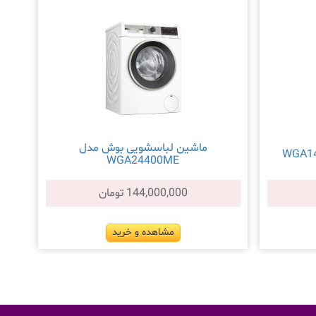
ماشین لباسشویی بوش مدل
WGA24400ME
144,000,000 تومان
مشاهده و خرید