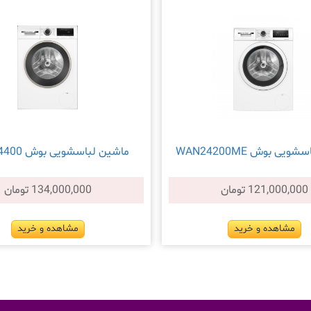
یی بوش WAN24200ME
ماشین لباسشویی بوش WGA14400
121,000,000 تومان
134,000,000 تومان
مشاهده و خرید
مشاهده و خرید