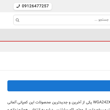
09126477257
ماشین لباسشویی بوش مدل WGA242XVME یکی از آخرین و جدیدترین محصولات این کمپانی آلمانی
 کیلوگرم ظرفیت و برخورداری از موتور اکو سایلنس درایو به انتخابی هوشمندانه و