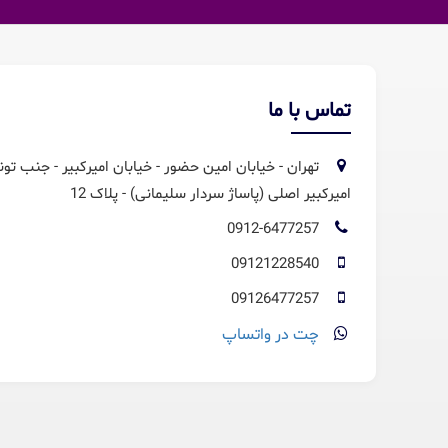
تماس با ما
تهران - خیابان امین حضور - خیابان امیرکبیر - جنب تون
امیرکبیر اصلی (پاساژ سردار سلیمانی) - پلاک 12
0912-6477257
09121228540
09126477257
چت در واتساپ