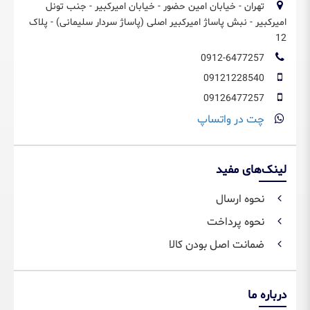
تهران - خیابان امین حضور - خیابان امیرکبیر - جنب تونل
امیرکبیر - نبش پاساژ امیرکبیر اصلی (پاساژ سردار سلیمانی) - پلاک
12
0912-6477257
09121228540
09126477257
چت در واتساپ
لینک‌های مفید
نحوه ارسال
نحوه پرداخت
ضمانت اصل بودن کالا
درباره ما