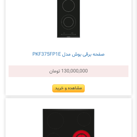
صفحه برقی بوش مدل PKF375FP1E
130,000,000 تومان
مشاهده و خرید