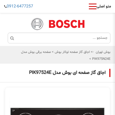
0912-6477257
منو اصلی
بوش تهران
->
اجاق گاز صفحه توکار بوش
>
صفحه برقی بوش مدل
>
PIK975N24E
اجاق گاز صفحه ای بوش مدل PIK97524E