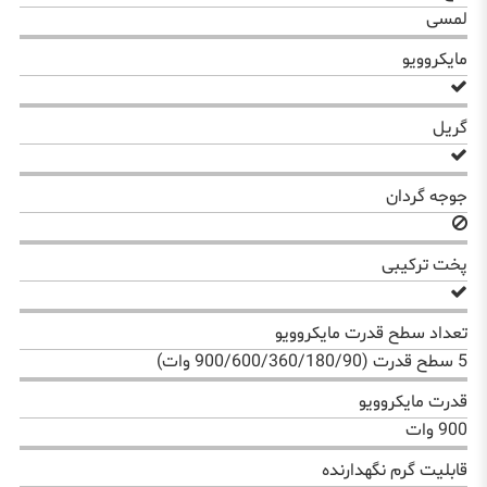
لمسی
مایکروویو
گریل
جوجه گردان
پخت ترکیبی
تعداد سطح قدرت مایکروویو
5 سطح قدرت (900/600/360/180/90 وات)
قدرت مایکروویو
900 وات
قابلیت گرم نگهدارنده