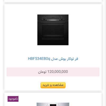
فر توکار بوش مدل HBF534EB0q
120,000,000 تومان
مشاهده و خرید
ناموجود