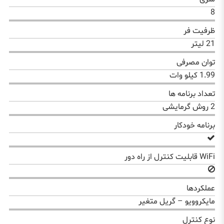
8
ظرفیت فر
21 لیتر
توان مصرفی
1.99 کیلو وات
تعداد برنامه ها
2 روش گرمایشی
برنامه خودکار
WiFi قابلیت کنترل از راه دور
عملکردها
مایکروویو – گریل متغیر
نوع کنترل