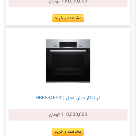
100,000,000 تومان
مشاهده و خرید
فر توکار بوش مدل HBF534ES0Q
118,000,000 تومان
مشاهده و خرید