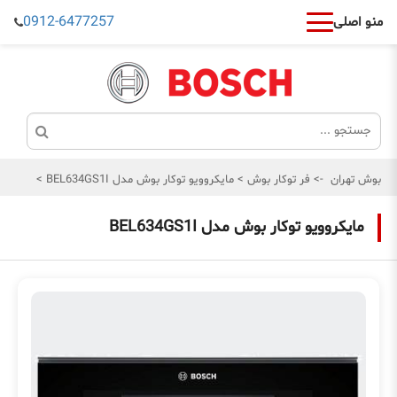
0912-6477257
منو اصلی
بوش تهران
->
فر توکار بوش
>
مایکروویو توکار بوش مدل BEL634GS1I
>
مایکروویو توکار بوش مدل BEL634GS1I