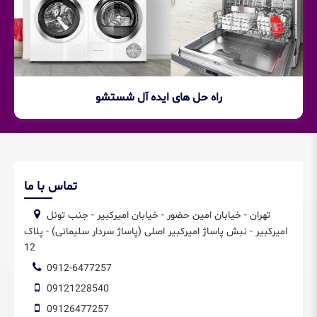
راه حل های ایده آل شستشو
تماس با ما
تهران - خیابان امین حضور - خیابان امیرکبیر - جنب تونل
امیرکبیر - نبش پاساژ امیرکبیر اصلی (پاساژ سردار سلیمانی) - پلاک
12
0912-6477257
09121228540
09126477257