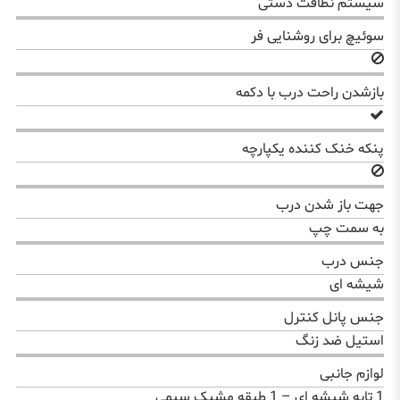
سیستم نظافت دستی
سوئیچ برای روشنایی فر
بازشدن راحت درب با دکمه
پنکه خنک کننده یکپارچه
جهت باز شدن درب
به سمت چپ
جنس درب
شیشه ای
جنس پانل کنترل
استیل ضد زنگ
لوازم جانبی
1 تابه شیشه ای – 1 طبقه مشبک سیمی