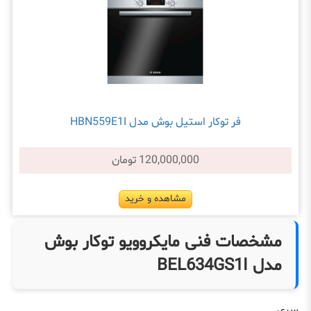
فر توکار استیل بوش مدل HBN559E1I
120,000,000 تومان
مشاهده و خرید
مشخصات فنی مایکروویو توکار بوش
مدل BEL634GS1I
سری