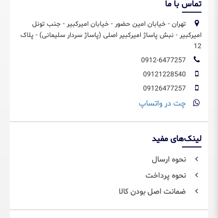
تماس با ما
تهران - خیابان امین حضور - خیابان امیرکبیر - جنب تونل
امیرکبیر - نبش پاساژ امیرکبیر اصلی (پاساژ سردار سلیمانی) - پلاک
12
0912-6477257
09121228540
09126477257
چت در واتساپ
لینک‌های مفید
نحوه ارسال
نحوه پرداخت
ضمانت اصل بودن کالا