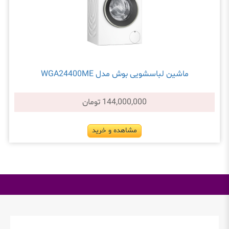
ماشین لباسشویی بوش مدل WGA24400ME
144,000,000 تومان
مشاهده و خرید