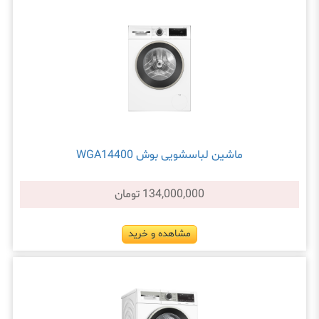
ماشین لباسشویی بوش WGA14400
134,000,000 تومان
مشاهده و خرید