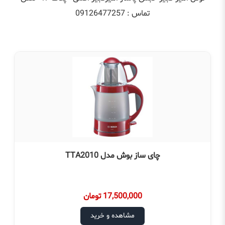
تماس : 09126477257
چای ساز بوش مدل TTA2010
17,500,000 تومان
مشاهده و خرید