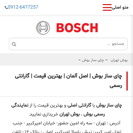
0912-6477257
منو اصلی
بوش تهران
->
چای ساز بوش
>
چای ساز بوش | اصل آلمان | بهترین قیمت | گارانتی
رسمی
چای ساز بوش
با
گارانتی اصلی
و بهترین قیمت را از
نمایندگی
رسمی بوش
،
بوش تهران
خریداری نمایید.
آدرس : تهران - سه راه امین حضور- خیابان امیرکبیر - جنب
تونل امیر کبیر- نبش پاساژ امیرکبیر اصلی - پلاک ۱۲ - تلفن