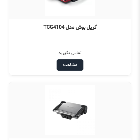
گریل بوش مدل TCG4104
تماس بگیرید
مشاهده