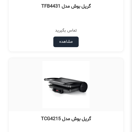
گریل بوش مدل TFB4431
تماس بگیرید
مشاهده
گریل بوش مدل TCG4215