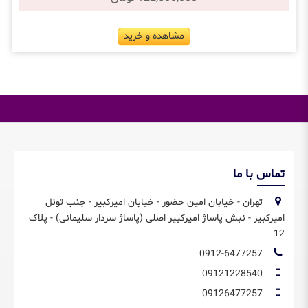
مشاهده و خرید
تماس با ما
تهران - خیابان امین حضور - خیابان امیرکبیر - جنب تونل
امیرکبیر - نبش پاساژ امیرکبیر اصلی (پاساژ سردار سلیمانی) - پلاک
12
0912-6477257
09121228540
09126477257