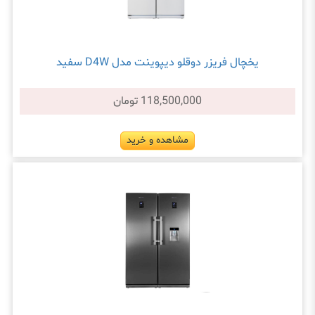
یخچال فریزر دوقلو دیپوینت مدل D4W سفید
118,500,000 تومان
مشاهده و خرید