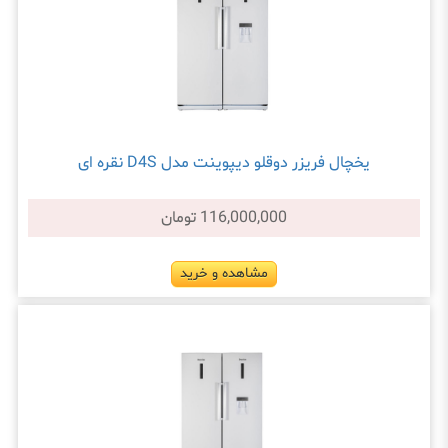
یخچال فریزر دوقلو دیپوینت مدل D4S نقره ای
116,000,000 تومان
مشاهده و خرید