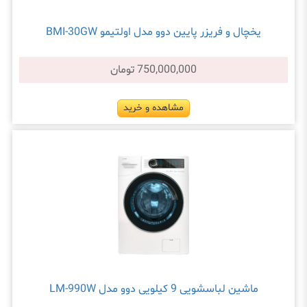
یخچال و فریزر پایین دوو مدل اولتیمو BMI-30GW
750,000,000 تومان
مشاهده و خرید
ماشین لباسشویی 9 کیلویی دوو مدل LM-990W