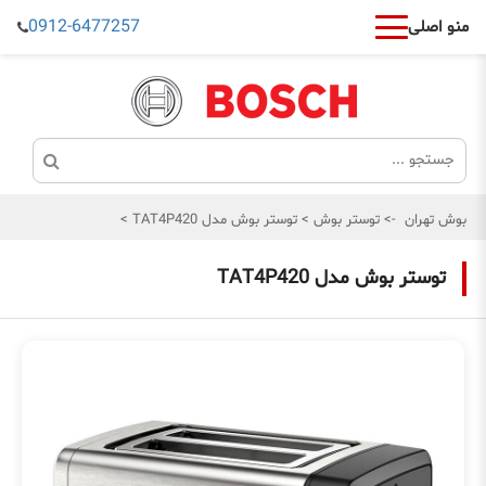
0912-6477257
منو اصلی
بوش تهران
->
توستر بوش
>
توستر بوش مدل TAT4P420
>
توستر بوش مدل TAT4P420