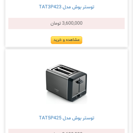
توستر بوش مدل TAT3P423
3,600,000 تومان
مشاهده و خرید
توستر بوش مدل TAT5P425