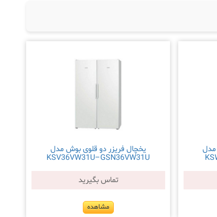
 مدل
یخچال فریزر دو قلوی بوش مدل
KSV36VW31U–GSN36VW31U
KS
تماس بگیرید
مشاهده