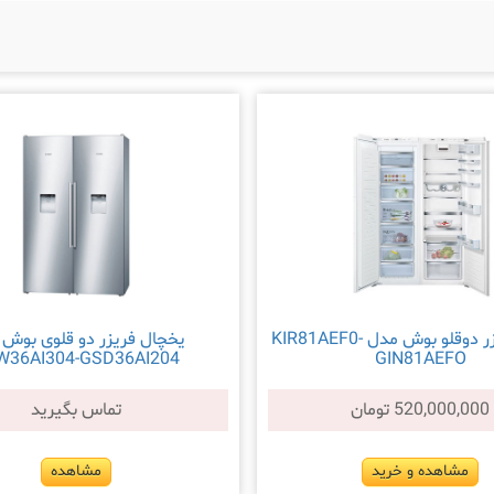
یخچال فریزر دوقلو بوش مدل KIR81AEF0-
یخچال فریزر دو قلوی بوش
W36AI304-GSD36AI204
GIN81AEFO
520,000,000 تومان
تماس بگیرید
مشاهده و خرید
مشاهده