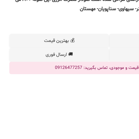
تر- سیهاوی- سناپویان- مهستان
💰 بهترین قیمت
🚚 ارسال فوری
ت و موجودی، تماس بگیرید: 09126477257