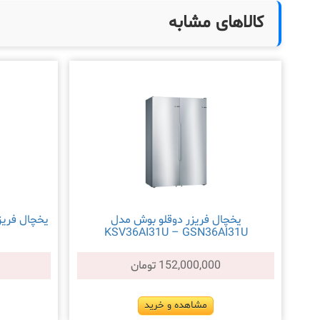
کالاهای مشابه
یخچال فریزر دوقلو بوش مدل
KSV36AI31U – GSN36AI31U
152,000,000 تومان
مشاهده و خرید