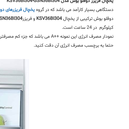
یخچال فریزر دوقلو بوش مدل
KSV36BI304-GSN36BI304
دستگاهی بسیار کارآمد می باشد که در گروه
یخچال فریزرهای دو
دوقلو بوش ترکیبی از یخچال
KSV36BI304
و فریزر
SN36BI304
کیلوگرم در 24 ساعت است.
نمودار مصرف انرژی این نمونه ++A 
حتما به برچسب مصرف انرژی آن دقت کنید.