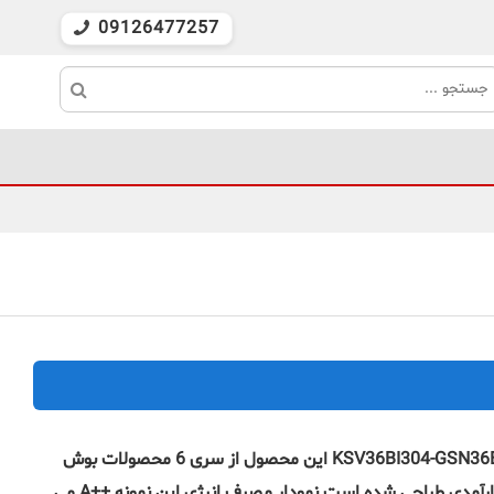
09126477257
یخچال فریزر دوقلو بوش مدل KSV36BI304-GSN36BI304 این محصول از سری 6 محصولات بوش
است که با امکانات بسیار متعدد و کارآمدی طراحی شده است نمودار مصرف انرژی این نمونه ++A می